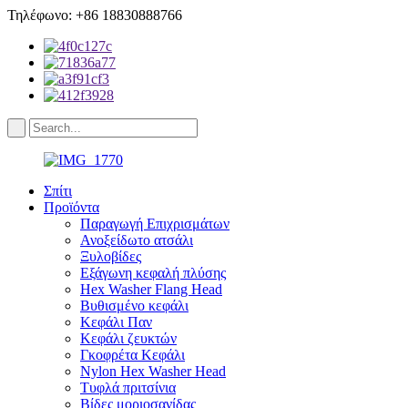
Τηλέφωνο: +86 18830888766
Σπίτι
Προϊόντα
Παραγωγή Επιχρισμάτων
Ανοξείδωτο ατσάλι
Ξυλοβίδες
Εξάγωνη κεφαλή πλύσης
Hex Washer Flang Head
Βυθισμένο κεφάλι
Κεφάλι Παν
Κεφάλι ζευκτών
Γκοφρέτα Κεφάλι
Nylon Hex Washer Head
Τυφλά πριτσίνια
Βίδες μοριοσανίδας