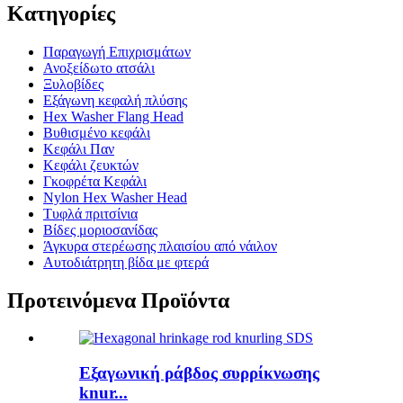
Κατηγορίες
Παραγωγή Επιχρισμάτων
Ανοξείδωτο ατσάλι
Ξυλοβίδες
Εξάγωνη κεφαλή πλύσης
Hex Washer Flang Head
Βυθισμένο κεφάλι
Κεφάλι Παν
Κεφάλι ζευκτών
Γκοφρέτα Κεφάλι
Nylon Hex Washer Head
Τυφλά πριτσίνια
Βίδες μοριοσανίδας
Άγκυρα στερέωσης πλαισίου από νάιλον
Αυτοδιάτρητη βίδα με φτερά
Προτεινόμενα Προϊόντα
Εξαγωνική ράβδος συρρίκνωσης
knur...