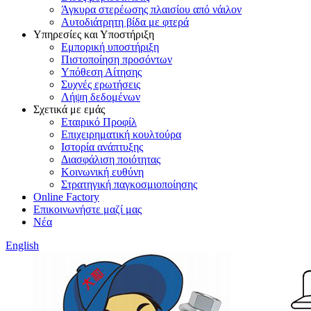
Άγκυρα στερέωσης πλαισίου από νάιλον
Αυτοδιάτρητη βίδα με φτερά
Υπηρεσίες και Υποστήριξη
Εμπορική υποστήριξη
Πιστοποίηση προσόντων
Υπόθεση Αίτησης
Συχνές ερωτήσεις
Λήψη δεδομένων
Σχετικά με εμάς
Εταιρικό Προφίλ
Επιχειρηματική κουλτούρα
Ιστορία ανάπτυξης
Διασφάλιση ποιότητας
Κοινωνική ευθύνη
Στρατηγική παγκοσμιοποίησης
Online Factory
Επικοινωνήστε μαζί μας
Νέα
English