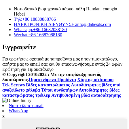
Νοτιοδυτικό βιομηχανικό πάρκο, πόλη Handan, επαρχία
Hebei
Τηλ:
+86 18830888766
ΗΛΕΚΤΡΟΝΙΚΗ ΔΙΕΥΘΥΝΣΗ:
info@dahesds.com
Whatsapp:
+86 16682088180
Wechat:
+86 16682088180
Εγγραφείτε
Για ερωτήσεις σχετικά με τα προϊόντα μας ή τον τιμοκατάλογο,
αφήστε μας το email σας και θα επικοινωνήσουμε εντός 24 ωρών.
Ερώτηση για Τιμοκατάλογο
© Copyright 20102022 : Με την επιφύλαξη παντός
δικαιώματος.
Προτεινόμενα Προϊόντα
Χάρτης ιστότοπου
Tek Screws
Βίδες καταστρώματος
Αυτοδιάτρητες βίδες από
ανοξείδωτο χάλυβα
Τύποι συνδετήρων
Αυτοδιάτρητες βίδες
καταστρώματος τρέιλερ
Αντιβυθισμένη βίδα αυτοδιάτρησης
Να στείλετε e-mail
WhatsApp
x