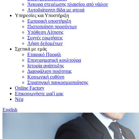
Άγκυρα στερέωσης πλαισίου από νάιλον
Αυτοδιάτρητη βίδα με φτερά
Υπηρεσίες και Υποστήριξη
Εμπορική υποστήριξη
Πιστοποίηση προσόντων
Υπόθεση Αίτησης
Συχνές ερωτήσεις
Λήψη δεδομένων
Σχετικά με εμάς
Εταιρικό Προφίλ
Επιχειρηματική κουλτούρα
Ιστορία ανάπτυξης
Διασφάλιση ποιότητας
Κοινωνική ευθύνη
Στρατηγική παγκοσμιοποίησης
Online Factory
Επικοινωνήστε μαζί μας
Νέα
English