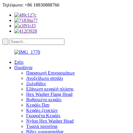
Τηλέφωνο: +86 18830888766
Σπίτι
Προϊόντα
Παραγωγή Επιχρισμάτων
Ανοξείδωτο ατσάλι
Ξυλοβίδες
Εξάγωνη κεφαλή πλύσης
Hex Washer Flang Head
Βυθισμένο κεφάλι
Κεφάλι Παν
Κεφάλι ζευκτών
Γκοφρέτα Κεφάλι
Nylon Hex Washer Head
Τυφλά πριτσίνια
Βίδες μοριοσανίδας