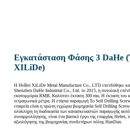
Εγκατάσταση Φάσης 3 DaHe 
XILiDe)
Η HeBei XiLiDe Metal Manufacture Co., LTD επενδύθηκε και
Shenzhen DaHe Industrial Co., Ltd. το 2015, η συνολική επέν
εκατομμύρια RMB, Καλύπτει έκταση 300 mu, Η έκταση του κτ
τετραγωνικά μέτρα, Η ετήσια παραγωγή Το Self Drilling Screw
εταιρεία είναι η πρώτη εγχώρια βιομηχανία Self Drilling Scre
ολόκληρη τη διαδικασία των κατασκευαστών παραγωγής αυτ
συναρμολόγησης, είναι ένα βασικό έργο της επαρχίας Hebei, 
αξιολόγησης της βιομηχανίας συνδετήρων πόλης HanDan.