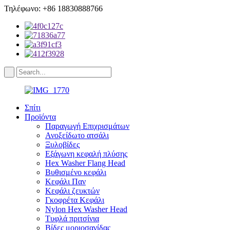
Τηλέφωνο: +86 18830888766
Σπίτι
Προϊόντα
Παραγωγή Επιχρισμάτων
Ανοξείδωτο ατσάλι
Ξυλοβίδες
Εξάγωνη κεφαλή πλύσης
Hex Washer Flang Head
Βυθισμένο κεφάλι
Κεφάλι Παν
Κεφάλι ζευκτών
Γκοφρέτα Κεφάλι
Nylon Hex Washer Head
Τυφλά πριτσίνια
Βίδες μοριοσανίδας