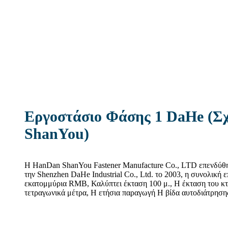
Εργοστάσιο Φάσης 1 DaHe (Σχ
ShanYou)
Η HanDan ShanYou Fastener Manufacture Co., LTD επενδύθη
την Shenzhen DaHe Industrial Co., Ltd. το 2003, η συνολική 
εκατομμύρια RMB, Καλύπτει έκταση 100 μ., Η έκταση του κτι
τετραγωνικά μέτρα, Η ετήσια παραγωγή Η βίδα αυτοδιάτρησης