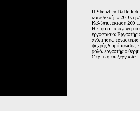
Η Shenzhen DaHe Indust
κατασκευή το 2010, η 
Καλύπτει έκταση 200 μ.
Η ετήσια παραγωγή του S
εργοστάσιο: Εργαστήρι
ανόπτησης, εργαστήριο
ψυχρής διαμόρφωσης, ε
ρολό, εργαστήριο θερμι
Θερμική επεξεργασία.