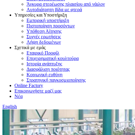
Άγκυρα στερέωσης πλαισίου από νάιλον
Αυτοδιάτρητη βίδα με φτερά
Υπηρεσίες και Υποστήριξη
Εμπορική υποστήριξη
Πιστοποίηση προσόντων
Υπόθεση Αίτησης
Συχνές ερωτήσεις
Λήψη δεδομένων
Σχετικά με εμάς
Εταιρικό Προφίλ
Επιχειρηματική κουλτούρα
Ιστορία ανάπτυξης
Διασφάλιση ποιότητας
Κοινωνική ευθύνη
Στρατηγική παγκοσμιοποίησης
Online Factory
Επικοινωνήστε μαζί μας
Νέα
English